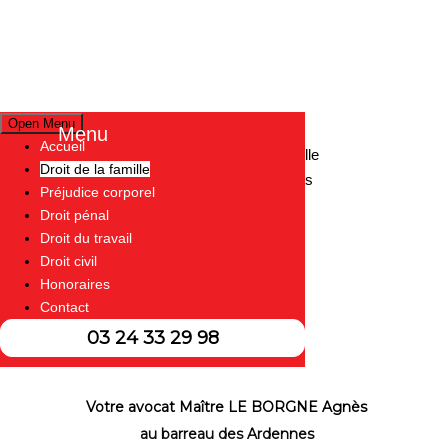
Adresse
Open Menu
Menu
Accueil
34 avenue Charles de Gaulle
Droit de la famille
08000 Charleville-Mézières
Préjudice corporel
Horaires
Droit pénal
Droit du travail
Sur rendez-vous
Droit civil
Du lundi au vendredi
Honoraires
Contact
03 24 33 29 98
Votre avocat Maître LE BORGNE Agnès
au barreau des Ardennes